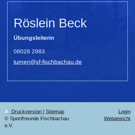
Röslein Beck
Übungsleiterin
08028 2983
turnen@sf-fischbachau.de
Druckversion
|
Sitemap
Login
© Sportfreunde Fischbachau
Webansicht
e.V.