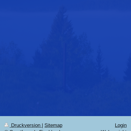
Druckversion
|
Sitemap
Login